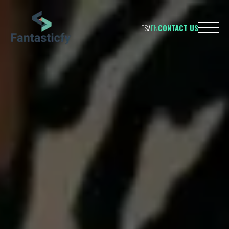
ES
/
EN
CONTACT US
TELEPHONE
695 598 
EMAIL
hello@fantasti