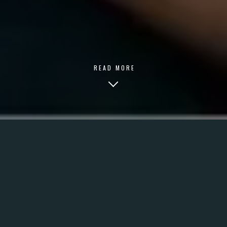
READ MORE
THE BIG CHALLENGE
Myhixel wanted to take another step in its evolution in