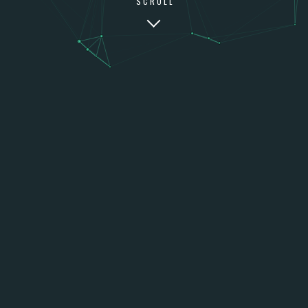
SCROLL
CREAMOS EXPERIENCIAS ÚNICAS
PARA TIENDAS ÚNICAS
Si eres una Startup o una marca ya consolidada, nuestro
equipo de expertos te facilitarán la mejor solución para tu
Shopify o Shopify Plus.
Nuestros servicios