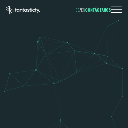
ES
/
EN
CONTÁCTANOS
TELÉFONO
695 598 
EMAIL
hi@fantastic