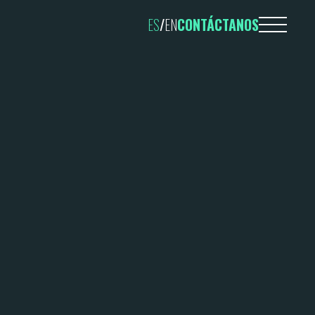
ES
/
EN
CONTÁCTANOS
TELÉFONO
695 598 42
EMAIL
hi@fantasticfy.