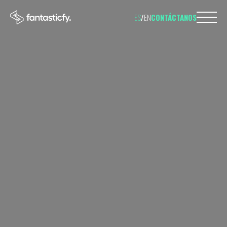
ES
/
EN
CONTÁCTANOS
TELÉFONO
695 598 
EMAIL
hi@fantastic