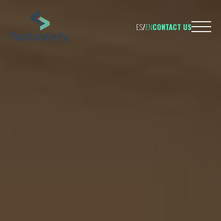
ES
/
EN
CONTACT US
TELEPHONE
695 598 
EMAIL
hello@fantasti