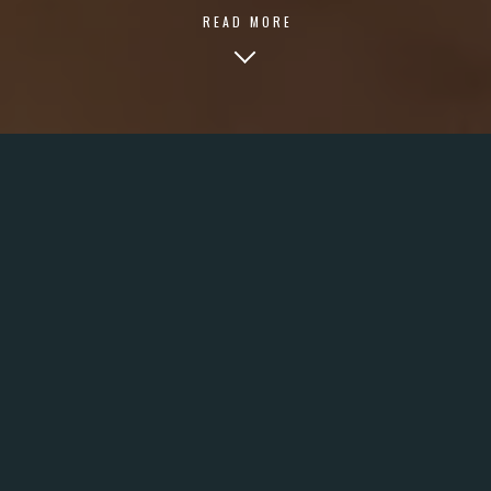
READ MORE
THE BIG CHALLENGE
Mahou came to Fantasticfy with the need to create an
Ecommerce for his new line of business Grifo en casa. To
do this, they needed to have an ecosystem that would allow
them to manage sales, automated rentals (Durán 72h),
centralized stock for their 60 operating bases, and control